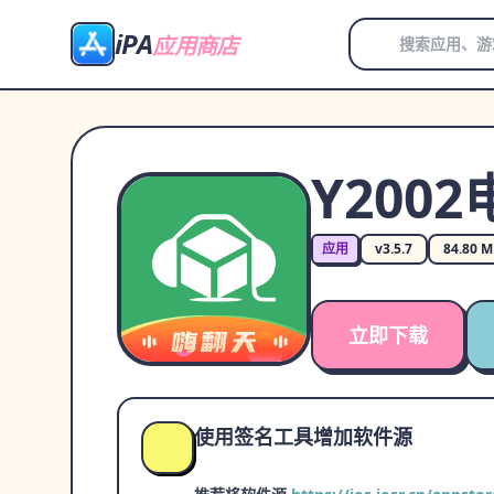
iPA
应用商店
Y200
应用
v3.5.7
84.80 
立即下载
使用签名工具增加软件源