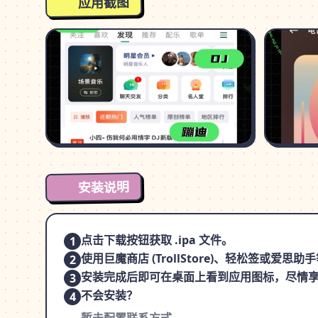
应用截图
安装说明
点击下载按钮获取 .ipa 文件。
1
使用巨魔商店 (TrollStore)、轻松签或爱
2
安装完成后即可在桌面上看到应用图标，尽情
3
不会安装？
4