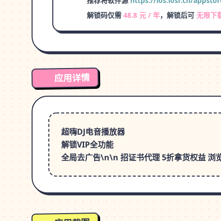
推荐将软件源
https://ios.iosr.cn/appstor
解锁码仅需
48.8 元 / 年
，解锁后可
无限下
应用详情
超嗨DJ电音播放器
解锁VIP全功能
全局去广告\n\n 招证书代理 5折拿货权益 浏