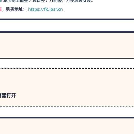
e
添加到全能签 / 轻松签 / 万能签，方便后续安装。
载
，购买地址：
https://fk.iosr.cn
览器打开