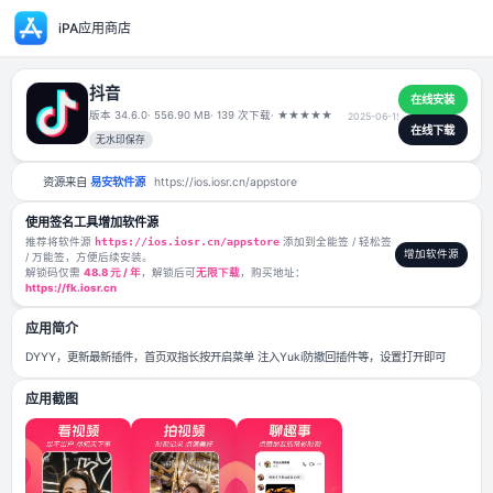
iPA应用商店
抖音
版本 34.6.0
· 556.90 MB
· 139 次下载
·
★
★
★
★
★
2025-06-
无水印保存
资源来自
易安软件源
https://ios.iosr.cn/appstore
使用签名工具增加软件源
推荐将软件源
https://ios.iosr.cn/appstore
添加到全能签 / 轻松签
/ 万能签，方便后续安装。
解锁码仅需
48.8 元 / 年
，解锁后可
无限下载
，购买地址：
https://fk.iosr.cn
应用简介
DYYY，更新最新插件，首页双指长按开启菜单 注入Yuki防撤回插件等，