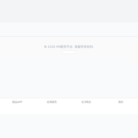
提交评论
提示：需要登录账号后才能成功发表评论
© 2026 IPA砸壳平台. 保留所有权利.