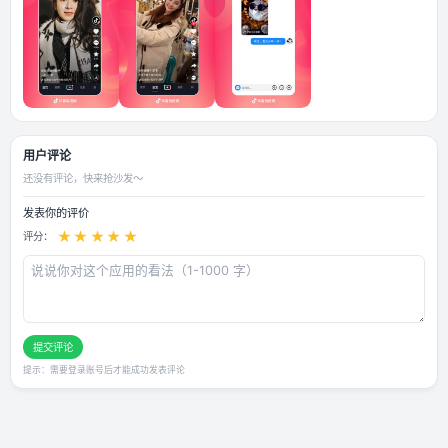
应用截图
用户评论
还没有评论，快来抢沙发～
发表你的评价
★
★
★
★
★
评分：