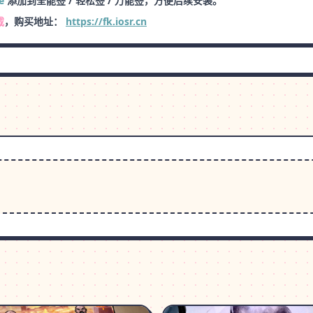
e
添加到全能签 / 轻松签 / 万能签，方便后续安装。
载
，购买地址：
https://fk.iosr.cn