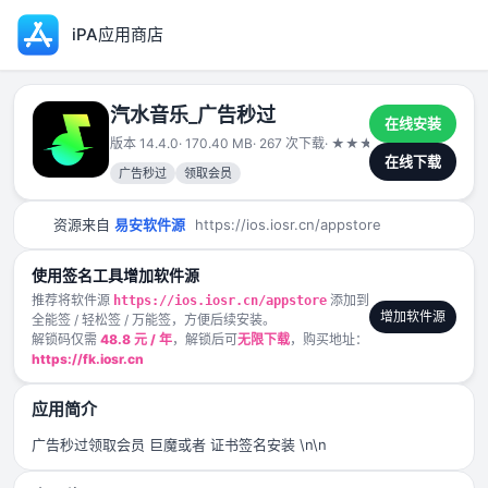
iPA应用商店
汽水音乐_广告秒过
在线安装
版本 14.4.0
· 170.40 MB
· 267 次下载
·
★
★
★
★
★
2025-06-0
在线下载
广告秒过
领取会员
资源来自
易安软件源
https://ios.iosr.cn/appstore
使用签名工具增加软件源
推荐将软件源
添加到
https://ios.iosr.cn/appstore
增加软件源
全能签 / 轻松签 / 万能签，方便后续安装。
解锁码仅需
48.8 元 / 年
，解锁后可
无限下载
，购买地址：
https://fk.iosr.cn
应用简介
广告秒过领取会员 巨魔或者 证书签名安装 \n\n