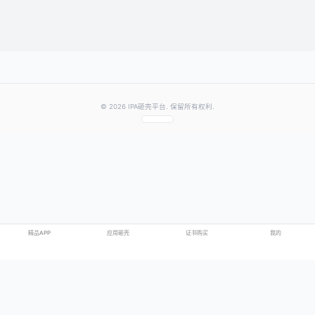
提交评论
提示：需要登录账号后才能成功发表评论
© 2026 IPA砸壳平台. 保留所有权利.