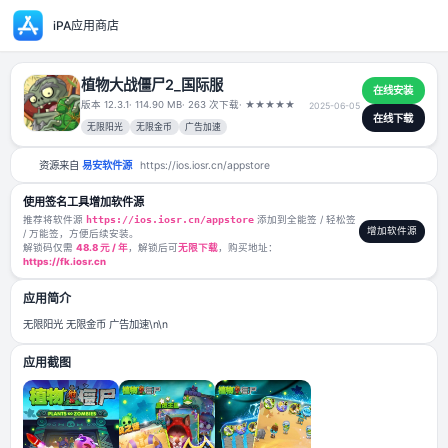
iPA应用商店
植物大战僵尸2_国际服
版本 12.3.1
· 114.90 MB
· 263 次下载
·
★
★
★
★
★
2025-06-0
无限阳光
无限金币
广告加速
资源来自
易安软件源
https://ios.iosr.cn/appstore
使用签名工具增加软件源
推荐将软件源
https://ios.iosr.cn/appstore
添加到全能签 / 轻松签
/ 万能签，方便后续安装。
解锁码仅需
48.8 元 / 年
，解锁后可
无限下载
，购买地址：
https://fk.iosr.cn
应用简介
无限阳光 无限金币 广告加速\n\n