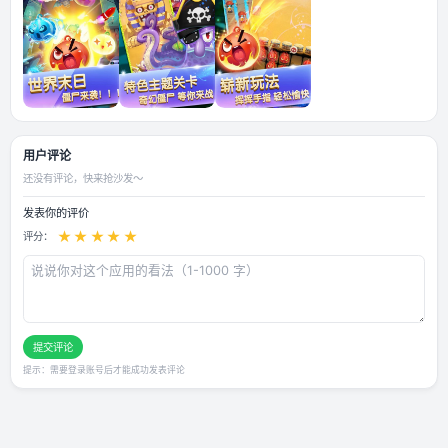
应用截图
用户评论
还没有评论，快来抢沙发～
发表你的评价
★
★
★
★
★
评分：