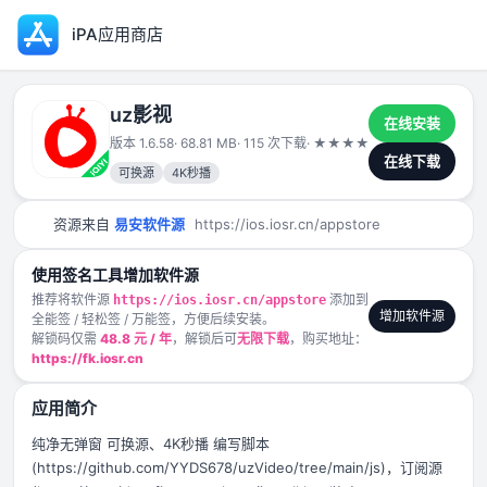
iPA应用商店
uz影视
在线安装
版本 1.6.58
· 68.81 MB
· 115 次下载
·
★
★
★
★
★
2025-06-04
在线下载
可换源
4K秒播
资源来自
易安软件源
https://ios.iosr.cn/appstore
使用签名工具增加软件源
推荐将软件源
添加到
https://ios.iosr.cn/appstore
增加软件源
全能签 / 轻松签 / 万能签，方便后续安装。
解锁码仅需
48.8 元 / 年
，解锁后可
无限下载
，购买地址：
https://fk.iosr.cn
应用简介
纯净无弹窗 可换源、4K秒播 编写脚本
(https://github.com/YYDS678/uzVideo/tree/main/js)，订阅源