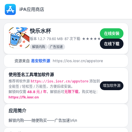
iPA应用商店
快乐水杯
在线安装
版本 1.2.7
· 79.60 MB
· 87 次下载
·
★
★
★
★
★
2025-06-03
在线下载
解锁内购
广告加速
资源来自
易安软件源
https://ios.iosr.cn/appstore
使用签名工具增加软件源
推荐将软件源
添加到
https://ios.iosr.cn/appstore
增加软件源
全能签 / 轻松签 / 万能签，方便后续安装。
解锁码仅需
48.8 元 / 年
，解锁后可
无限下载
，购买地址：
https://fk.iosr.cn
应用简介
解锁内购——随便购买——广告加速\n\n