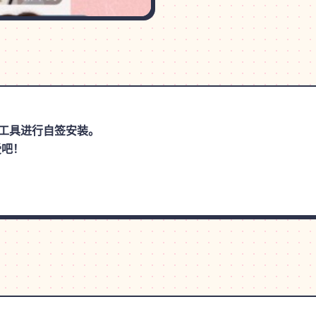
手等工具进行自签安装。
受吧！