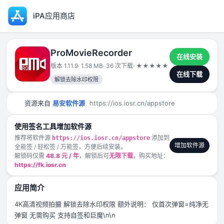
iPA应用商店
ProMovieRecorder
在线安装
版本 1.11.9
· 1.58 MB
· 36 次下载
·
★
★
★
★
★
2025-04-28
在线下载
解锁去除水印权限
资源来自
易安软件源
https://ios.iosr.cn/appstore
使用签名工具增加软件源
推荐将软件源
添加到
https://ios.iosr.cn/appstore
增加软件源
全能签 / 轻松签 / 万能签，方便后续安装。
解锁码仅需
48.8 元 / 年
，解锁后可
无限下载
，购买地址：
https://fk.iosr.cn
应用简介
4K高清视频拍摄 解锁去除水印权限 额外说明： 仅首次弹窗=纯净无
弹窗 无需购买 支持自签和巨魔\n\n