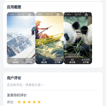
应用截图
用户评论
还没有评论，快来抢沙发～
发表你的评价
★
★
★
★
★
评分：