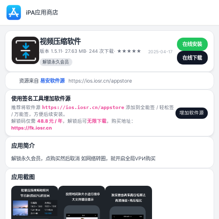
iPA应用商店
视频压缩软件
版本 1.5.11
· 27.63 MB
· 244 次下载
·
★
★
★
★
★
2025-04-17
解锁永久会员
资源来自
易安软件源
https://ios.iosr.cn/appstore
使用签名工具增加软件源
推荐将软件源
https://ios.iosr.cn/appstore
添加到全能签 / 轻松签
/ 万能签，方便后续安装。
解锁码仅需
48.8 元 / 年
，解锁后可
无限下载
，购买地址：
https://fk.iosr.cn
应用简介
解锁永久会员，点购买然后取消 如网络转圈，就开启全局VPИ购买