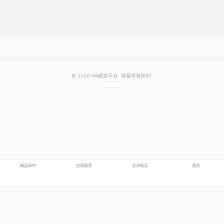
提交评论
提示：需要登录账号后才能成功发表评论
© 2026 IPA砸壳平台. 保留所有权利.