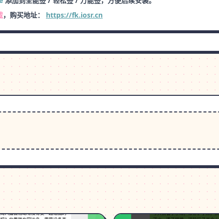
e
添加到全能签 / 轻松签 / 万能签，方便后续安装。
载
，购买地址：
https://fk.iosr.cn