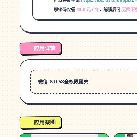
推荐将软件源
https://ios.iosr.cn/appstor
解锁码仅需
48.8 元 / 年
，解锁后可
无限下
应用详情
微信_8.0.58全权限砸壳
应用截图