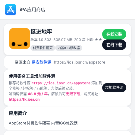
iPA应用商店
挺进地牢
在线安装
版本 1.0.303
· 305.07 MB
· 200 次下载
·
★
★
★
★
★
2026-01-
在线下载
付费软件砸壳
内置IGG修改器
资源来自
易安软件源
https://ios.iosr.cn/appstore
使用签名工具增加软件源
推荐将软件源
添加到
https://ios.iosr.cn/appstore
增加软件源
全能签 / 轻松签 / 万能签，方便后续安装。
解锁码仅需
48.8 元 / 年
，解锁后可
无限下载
，购买地址：
https://fk.iosr.cn
应用简介
AppStore付费软件砸壳 内置IGG修改器