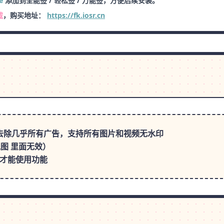
e
添加到全能签 / 轻松签 / 万能签，方便后续安装。
载
，购买地址：
https://fk.iosr.cn
等 去除几乎所有广告，支持所有图片和视频无水印
图 里面无效）