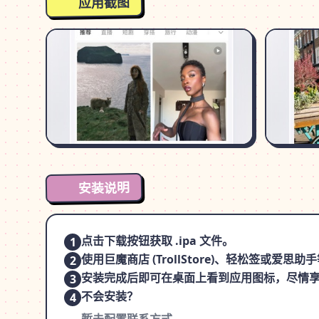
应用截图
安装说明
点击下载按钮获取 .ipa 文件。
1
使用巨魔商店 (TrollStore)、轻松签或爱
2
安装完成后即可在桌面上看到应用图标，尽情
3
不会安装？
4