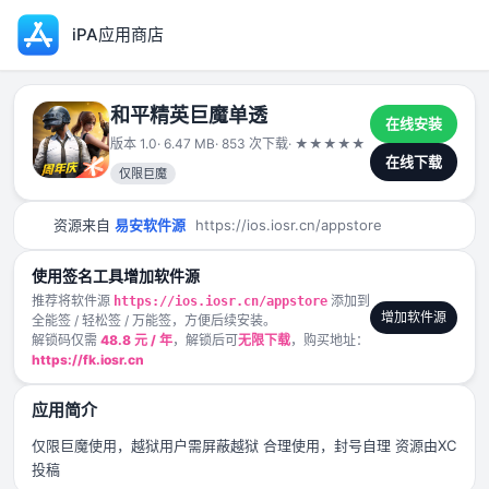
iPA应用商店
和平精英巨魔单透
在线安装
版本 1.0
· 6.47 MB
· 853 次下载
·
★
★
★
★
★
2025-04-09
在线下载
仅限巨魔
资源来自
易安软件源
https://ios.iosr.cn/appstore
使用签名工具增加软件源
推荐将软件源
添加到
https://ios.iosr.cn/appstore
增加软件源
全能签 / 轻松签 / 万能签，方便后续安装。
解锁码仅需
48.8 元 / 年
，解锁后可
无限下载
，购买地址：
https://fk.iosr.cn
应用简介
仅限巨魔使用，越狱用户需屏蔽越狱 合理使用，封号自理 资源由XC
投稿