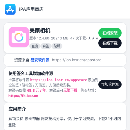
iPA应用商店
美颜相机
在线安装
版本 12.4.60
· 202.10 MB
· 47 次下载
·
★
★
★
★
★
2025-01-2
在线下载
巨魔
自签
破解
资源来自
易安软件源
https://ios.iosr.cn/appstore
使用签名工具增加软件源
推荐将软件源
添加到
https://ios.iosr.cn/appstore
增加软件源
全能签 / 轻松签 / 万能签，方便后续安装。
解锁码仅需
48.8 元 / 年
，解锁后可
无限下载
，购买地址：
https://fk.iosr.cn
应用简介
解锁会员 修图神器 网友投稿分享，仅用于学习交流，下载24小时内
删除