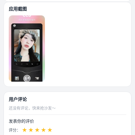
应用截图
用户评论
还没有评论，快来抢沙发～
发表你的评价
★
★
★
★
★
评分：