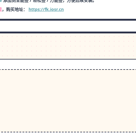
e
添加到全能签 / 轻松签 / 万能签，方便后续安装。
载
，购买地址：
https://fk.iosr.cn