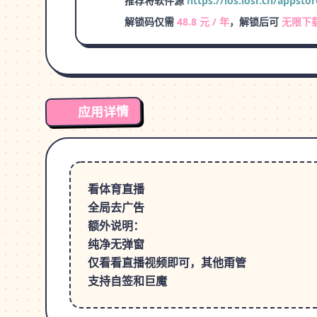
推荐将软件源
https://ios.iosr.cn/appstor
解锁码仅需
48.8 元 / 年
，解锁后可
无限下
应用详情
看体育直播
全局去广告
额外说明：
纯净无弹窗
仅看看直播视频即可，其他甭管
支持自签和巨魔