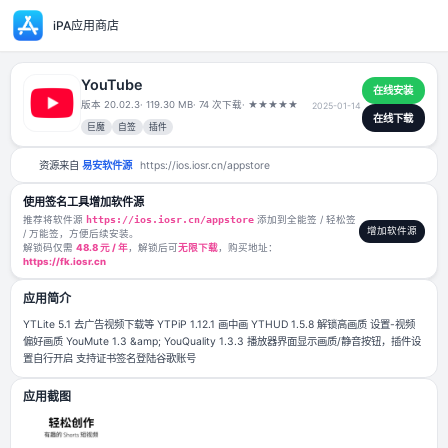
iPA应用商店
YouTube
版本 20.02.3
· 119.30 MB
· 74 次下载
·
★
★
★
★
★
2025-01-1
巨魔
自签
插件
资源来自
易安软件源
https://ios.iosr.cn/appstore
使用签名工具增加软件源
推荐将软件源
https://ios.iosr.cn/appstore
添加到全能签 / 轻松签
/ 万能签，方便后续安装。
解锁码仅需
48.8 元 / 年
，解锁后可
无限下载
，购买地址：
https://fk.iosr.cn
应用简介
YTLite 5.1 去广告视频下载等 YTPiP 1.12.1 画中画 YTHUD 1.5.8 解锁
偏好画质 YouMute 1.3 &amp; YouQuality 1.3.3 播放器界面显示画