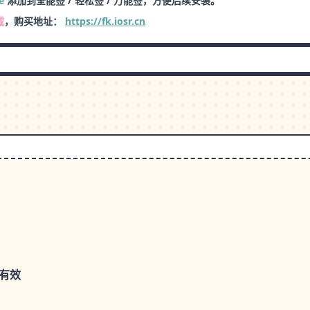
e
添加到全能签 / 轻松签 / 万能签，方便后续安装。
载
，购买地址：
https://fk.iosr.cn
本有效