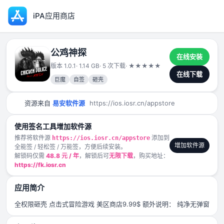
iPA应用商店
公鸡神探
在线安装
版本 1.0.1
· 1.14 GB
· 5 次下载
·
★
★
★
★
★
2024-12-18
在线下载
巨魔
自签
砸壳
资源来自
易安软件源
https://ios.iosr.cn/appstore
使用签名工具增加软件源
推荐将软件源
添加到
https://ios.iosr.cn/appstore
增加软件源
全能签 / 轻松签 / 万能签，方便后续安装。
解锁码仅需
48.8 元 / 年
，解锁后可
无限下载
，购买地址：
https://fk.iosr.cn
应用简介
全权限砸壳 点击式冒险游戏 美区商店9.99$ 额外说明： 纯净无弹窗